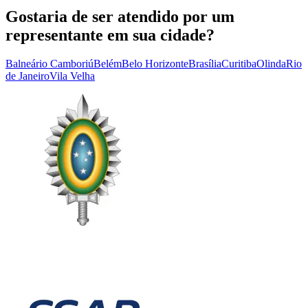
Gostaria de ser atendido por um
representante em sua cidade?
Balneário Camboriú
Belém
Belo Horizonte
Brasília
Curitiba
Olinda
Rio
de Janeiro
Vila Velha